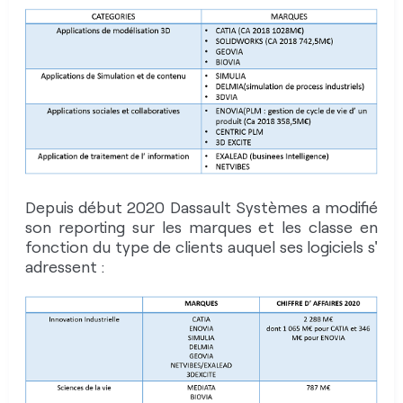
L’efficacité des actions menées
2.00/4
par l’entreprise pour atteindre
ses objectifs
Avis du site
(cet avis est subjectif et n’ engage pas le site)
Depuis début 2020 Dassault Systèmes a modifié
son reporting sur les marques et les classe en
La stratégie de DS basée sur la croissance et
fonction du type de clients auquel ses logiciels s'
la technologie gagne maintenant en lisibilité
adressent :
avec la notion de « jumeaux numériques », la
représentation 3D étant la porte d’entrée vers
ce concept. La stratégie de DS a su épouser
les possibilités offertes par l’évolution des
technologies et cela permet au groupe de
maintenir un taux de croissance élevé dont il