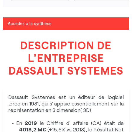
Stratégie de l'entreprise
Accédez à la synthèse
Performance boursière
DASSAULT SYSTEMES et sa stratégie
DESCRIPTION DE
en bref
Évaluation de l'entreprise
L'ENTREPRISE
Dassault Systèmes (DS) est un éditeur de
Fil d'actualité
logiciel, crée en 1981, qui s’appuie
DASSAULT SYSTEMES
Consulter les avis
essentiellement sur la représentation en 3
dimensions (3D)
Consulter les articles
En
2020 l
e Chiffre d’affaires (CA) était de
4452,2 M€
(11% vs 2019)
, le Résultat Net
Dassault Systemes est un éditeur de logiciel
Consulter les questions
,crée en 1981, qui s' appuie essentiellement sur la
Part du Groupe (RNPG) de
491 M€ (-20% vs
représentation en 3 dimension( 3D)
2019)
Le groupe se compose de 19 361 personnes (+
En
2019 l
e Chiffre d' affaire (CA) était de
20,6% vs 2018) dont 7517 en R&D (+24% vs
4018,2 M€
(+15,5% vs 2018), le Résultat Net