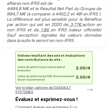
affaires non IFRS est de
4464,8 M€ et le Résultat Net Part du Groupe de
994,7 M€ (à comparer à 4452,2 et 491 en IFRS ).
La différence est plus sensible pour le Bénéfice
par action qui est en 2020 de
3,77€
:
action en
non IFRS et de
1,86
en IFRS (valeur officielle)
Sauf exception signalée les valeurs données
dans la suite le seront en non-IFRS
Indices résultant des avis et évaluations
des contributeurs du site :
Indice de performance Industrielle et
2.00/4
financière
Indice de performance ESG (Environnement-
2.00/4
Social-Gouvernance)
Voir le bilan carbone de DASSAULT
SYSTEMES
Évaluez et exprimez-vous !
Comment évaluer une entreprise ?