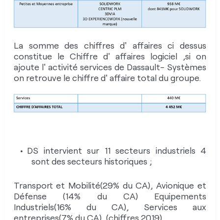
assure la faisabilité financière.
La somme des chiffres d' affaires ci dessus
constitue le Chiffre d' affaires logiciel ,si on
ajoute l' activité services de Dassault- Systèmes
on retrouve le chiffre d' affaire total du groupe.
A+S-
A+S0
A+S+
A
M
DASSAULT
A0S-
A0S0
A0S+
B
SYSTEMES
I
T
I
DS intervient sur 11 secteurs industriels 4
A-S-
A-S0
A-S+
O
sont des secteurs historiques ;
N
STRATÉGIE
Transport et Mobilité(29% du CA), Avionique et
Défense (14% du CA) Equipements
Moyenne des résultats
Industriels(16% du CA), Services aux
entreprises(7% du CA) .(chiffres 2019)