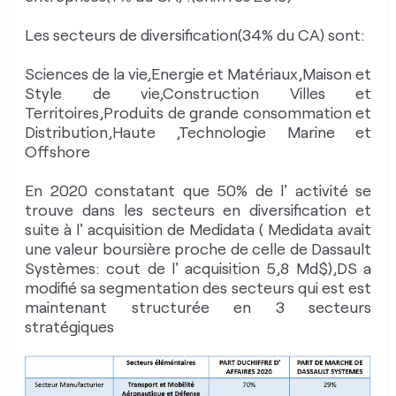
Pour connaitre l’opinion globale moyenne sur
Les secteurs de diversification(34% du CA) sont:
DASSAULT SYSTEMES, donnez la votre en
deux clics :
Sciences de la vie,Energie et Matériaux,Maison et
Style de vie,Construction Villes et
Territoires,Produits de grande consommation et
Globalement votre opinion sur l'entreprise est...
Distribution,Haute ,Technologie Marine et
NEUTRE
Offshore
En 2020 constatant que 50% de l' activité se
trouve dans les secteurs en diversification et
Valider
suite à l' acquisition de Medidata ( Medidata avait
une valeur boursière proche de celle de Dassault
Systèmes: cout de l' acquisition 5,8 Md$),DS a
modifié sa segmentation des secteurs qui est est
Pour donner votre avis, pour évaluer l'entreprise et échanger
avec d’autres contributeurs :
maintenant structurée en 3 secteurs
stratégiques
INSCRIVEZ-VOUS