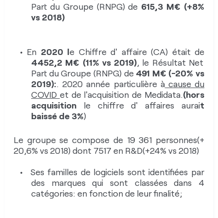
2018).
Part du Groupe (RNPG) de
615,3 M€ (+8%
Le groupe propose des solutions logiciels de
vs 2018)
modélisation 3D , de simulation, de travail
collaboratif, de traitement de l’ information lui
permettant d’ aller jusque à la réalisation de
En
2020 l
e Chiffre d' affaire (CA) était de
4452,2 M€
(11% vs 2019)
, le Résultat Net
jumeaux numériques des systèmes tant pour
Part du Groupe (RNPG) de
491 M€ (-20% vs
l’industrie, que pour les sciences du vivant .
2019):
. 2020 année particulière à
cause du
Sa stratégie est basées sur la
croissance , l'
COVID
et de l'acquisition de Medidata.
(hors
innovation et la technologie
.
acquisition
le chiffre d' affaires aurai
t
baissé de 3%
)
Le groupe se compose de 19 361 personnes(+
20,6% vs 2018) dont 7517 en R&D(+24% vs 2018)
Évaluation de l’entreprise
Ses familles de logiciels sont identifiées par
des marques qui sont classées dans 4
La stratégie
ENSEMBLE DES
CONTRIBUTEURS
catégories: en fonction de leur finalité;
La pertinence du projet de
2.00/4
l’entreprise et de ses objectifs