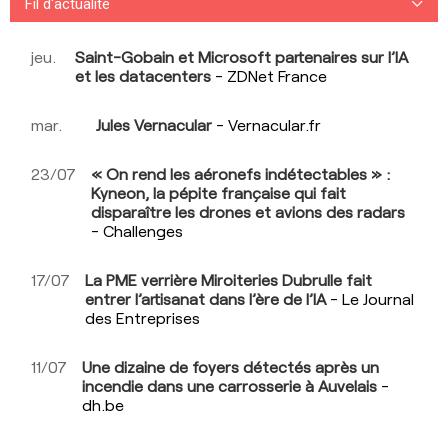
Fil d'actualité
Stratégie de l'entreprise
jeu.
Saint-Gobain et Microsoft partenaires sur l’IA
et les datacenters
- ZDNet France
Performance boursière
mar.
Jules Vernacular
- Vernacular.fr
Évaluation de l'entreprise
Consulter les avis
23/07
« On rend les aéronefs indétectables » :
Kyneon, la pépite française qui fait
Consulter les articles
disparaître les drones et avions des radars
- Challenges
Consulter les questions
17/07
La PME verrière Miroiteries Dubrulle fait
entrer l’artisanat dans l’ère de l’IA
- Le Journal
des Entreprises
11/07
Une dizaine de foyers détectés après un
incendie dans une carrosserie à Auvelais
-
dh.be