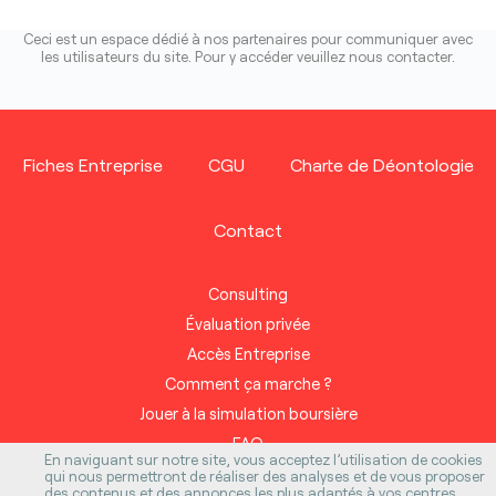
Ceci est un espace dédié à nos partenaires pour communiquer avec
les utilisateurs du site. Pour y accéder veuillez
nous contacter
.
Fiches Entreprise
CGU
Charte de Déontologie
Contact
Consulting
Évaluation privée
Accès Entreprise
Comment ça marche ?
Jouer à la simulation boursière
FAQ
En naviguant sur notre site, vous acceptez l’utilisation de cookies
Inspiration
qui nous permettront de réaliser des analyses et de vous proposer
des contenus et des annonces les plus adaptés à vos centres