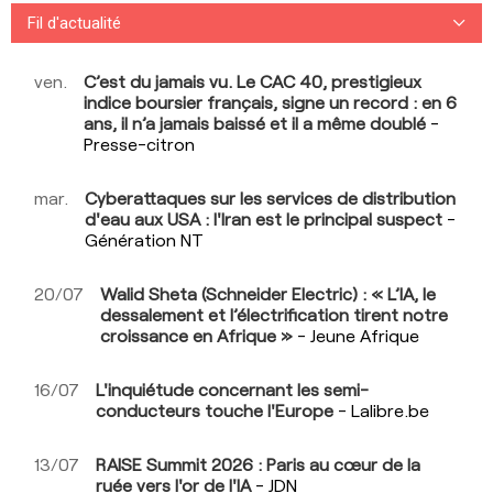
Fil d'actualité
Stratégie de l'entreprise
ven.
C’est du jamais vu. Le CAC 40, prestigieux
indice boursier français, signe un record : en 6
Performance boursière
ans, il n’a jamais baissé et il a même doublé
-
Presse-citron
Évaluation de l'entreprise
mar.
Cyberattaques sur les services de distribution
Consulter les avis
d'eau aux USA : l'Iran est le principal suspect
-
Génération NT
Consulter les articles
20/07
Walid Sheta (Schneider Electric) : « L’IA, le
Consulter les questions
dessalement et l’électrification tirent notre
croissance en Afrique »
- Jeune Afrique
16/07
L'inquiétude concernant les semi-
conducteurs touche l'Europe
- Lalibre.be
13/07
RAISE Summit 2026 : Paris au cœur de la
ruée vers l'or de l'IA
- JDN