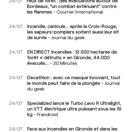
25/07
Feux de forêt : des évacuations autour de
Bordeaux, “un combat exténuant” contre
les flammes
- Courrier International
24/07
Incendie, canicule… après la Croix-Rouge,
les sapeurs-pompiers sortent aussi leur kit
de survie
- Journal du geek
24/07
EN DIRECT Incendies : 12.500 hectares de
forêt « détruits » en Gironde, 44.000
évacués…
- 20 Minutes
24/07
Decathlon : avec ce masque innovant, tout
le monde peut faire de la plongée
- Journal
du geek
24/07
Specialized lance le Turbo Levo R Ultralight,
un VTT électrique ultra puissant sous les 19
kg
- Frandroid
24/07
Face aux incendies en Gironde et dans les