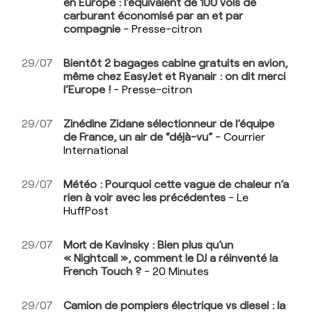
en Europe : l’équivalent de 100 vols de
carburant économisé par an et par
compagnie
- Presse-citron
29/07
Bientôt 2 bagages cabine gratuits en avion,
même chez EasyJet et Ryanair : on dit merci
l’Europe !
- Presse-citron
29/07
Zinédine Zidane sélectionneur de l’équipe
de France, un air de “déjà-vu”
- Courrier
International
29/07
Météo : Pourquoi cette vague de chaleur n’a
rien à voir avec les précédentes
- Le
HuffPost
29/07
Mort de Kavinsky : Bien plus qu’un
« Nightcall », comment le DJ a réinventé la
French Touch ?
- 20 Minutes
29/07
Camion de pompiers électrique vs diesel : la