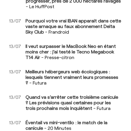
progresser, près de 2 000 hectares ravagés
- Le HuffPost
13/07
Pourquoi votre vrai IBAN apparait dans cette
vaste arnaque au faux abonnement Delta
Sky Club
- Frandroid
13/07
Il veut surpasser le MacBook Neo en étant
moins cher : j’ai testé le Tecno Megabook
T14 Air
- Presse-citron
13/07
Meilleurs hébergeurs web écologiques :
lesquels tiennent vraiment leurs promesses
?
- Futura
13/07
Quand va s’arrêter cette troisième canicule
? Les prévisions quasi certaines pour les
trois prochains mois inquiètent
- Futura
13/07
Éventail vs mini-ventilo : le match de la
canicule
- 20 Minutes