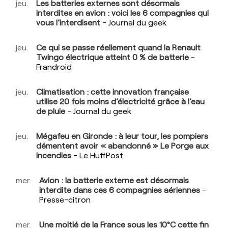
jeu.
Les batteries externes sont désormais
interdites en avion : voici les 6 compagnies qui
Performance boursière
vous l’interdisent
- Journal du geek
Évaluation de l'entreprise
jeu.
Ce qui se passe réellement quand la Renault
Twingo électrique atteint 0 % de batterie
-
Consulter les avis
Frandroid
Consulter les articles
jeu.
Climatisation : cette innovation française
utilise 20 fois moins d’électricité grâce à l’eau
Consulter les questions
de pluie
- Journal du geek
jeu.
Mégafeu en Gironde : à leur tour, les pompiers
démentent avoir « abandonné » Le Porge aux
incendies
- Le HuffPost
mer.
Avion : la batterie externe est désormais
interdite dans ces 6 compagnies aériennes
-
Presse-citron
mer.
Une moitié de la France sous les 10°C cette fin