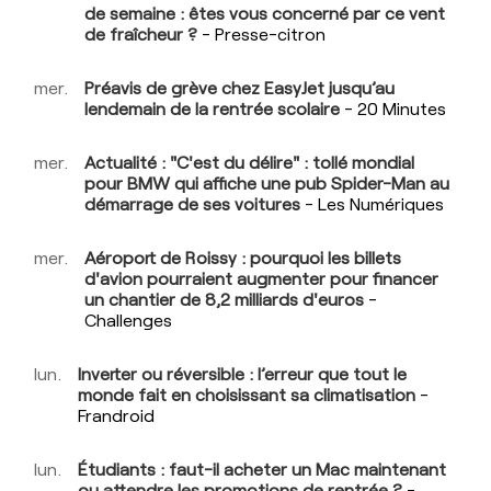
de semaine : êtes vous concerné par ce vent
de fraîcheur ?
- Presse-citron
mer.
Préavis de grève chez EasyJet jusqu’au
lendemain de la rentrée scolaire
- 20 Minutes
mer.
Actualité : "C'est du délire" : tollé mondial
pour BMW qui affiche une pub Spider-Man au
démarrage de ses voitures
- Les Numériques
mer.
Aéroport de Roissy : pourquoi les billets
d'avion pourraient augmenter pour financer
un chantier de 8,2 milliards d'euros
-
Challenges
lun.
Inverter ou réversible : l’erreur que tout le
monde fait en choisissant sa climatisation
-
Frandroid
lun.
Étudiants : faut-il acheter un Mac maintenant
ou attendre les promotions de rentrée ?
-