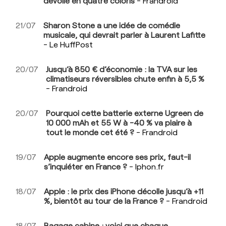
dévoile en quatre coloris
- Frandroid
21/07
Sharon Stone a une idée de comédie
musicale, qui devrait parler à Laurent Lafitte
- Le HuffPost
20/07
Jusqu’à 850 € d’économie : la TVA sur les
climatiseurs réversibles chute enfin à 5,5 %
- Frandroid
20/07
Pourquoi cette batterie externe Ugreen de
10 000 mAh et 55 W à -40 % va plaire à
tout le monde cet été ?
- Frandroid
19/07
Apple augmente encore ses prix, faut-il
s’inquiéter en France ?
- Iphon.fr
18/07
Apple : le prix des iPhone décolle jusqu’à +11
%, bientôt au tour de la France ?
- Frandroid
18/07
Bagage cabine : voici que chaque