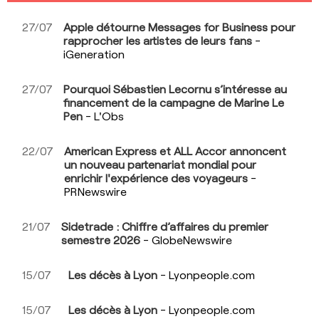
Stratégie de l'entreprise
27/07
Apple détourne Messages for Business pour
rapprocher les artistes de leurs fans
-
Performance boursière
iGeneration
Évaluation de l'entreprise
27/07
Pourquoi Sébastien Lecornu s’intéresse au
financement de la campagne de Marine Le
Consulter les avis
Pen
- L'Obs
Consulter les articles
22/07
American Express et ALL Accor annoncent
un nouveau partenariat mondial pour
Consulter les questions
enrichir l'expérience des voyageurs
-
PRNewswire
21/07
Sidetrade : Chiffre d’affaires du premier
semestre 2026
- GlobeNewswire
15/07
Les décès à Lyon
- Lyonpeople.com
15/07
Les décès à Lyon
- Lyonpeople.com